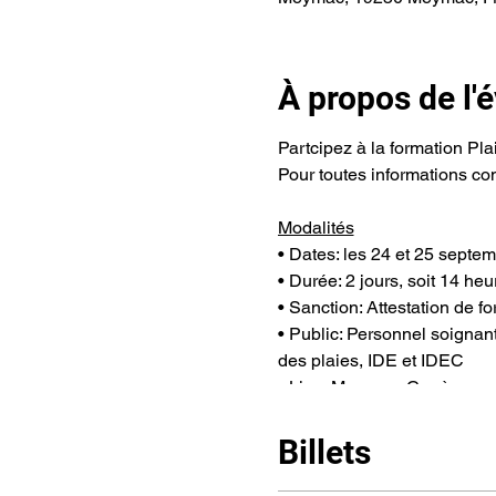
À propos de l
Partcipez à la formation Pl
Pour toutes informations c
Modalités
• Dates: les 24 et 25 septe
• Durée: 2 jours, soit 14 heu
• Sanction: Attestation de f
• Public: Personnel soignan
des plaies, IDE et IDEC
• Lieu: Meymac, Corrèze
Intervenant
Billets
Cadre de Santé - Infirmière